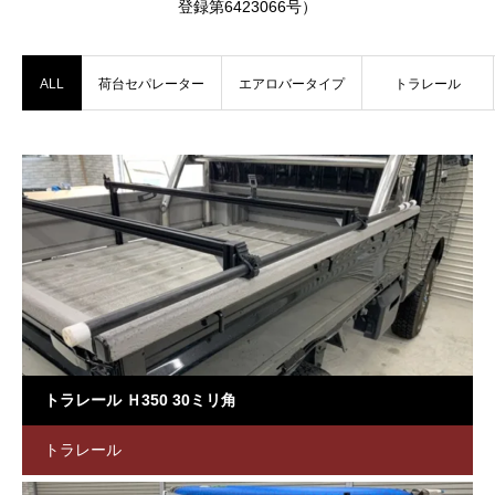
登録第6423066号）
ALL
荷台セパレーター
エアロバータイプ
トラレール
トラレール Ｈ350 30ミリ角
トラレール